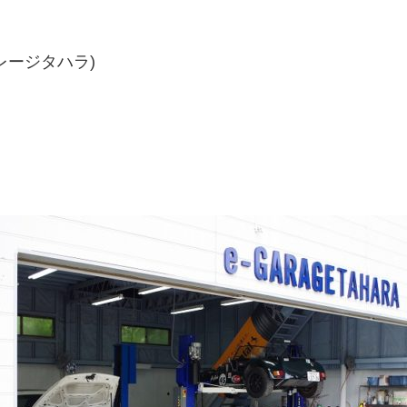
ガレージタハラ)
２