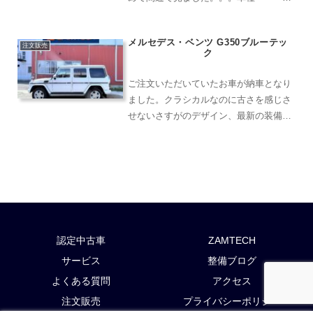
ランボルギーニ グレード アヴェンタ
ドール LP700-4 4WD色 黒距
メルセデス・ベンツ G350ブルーテッ
離 4210km外装内装弊社は、国
注文販売
ク
産車外...
ご注文いただいていたお車が納車となり
ました。クラシカルなのに古さを感じさ
せないさすがのデザイン、最新の装備も
充実です。車種 メルセデス・ベ
ンツグレード G350ブルーテック
色 白距離 28000km外
装内装弊社は、国産...
認定中古車
ZAMTECH
サービス
整備ブログ
よくある質問
アクセス
注文販売
プライバシーポリシー