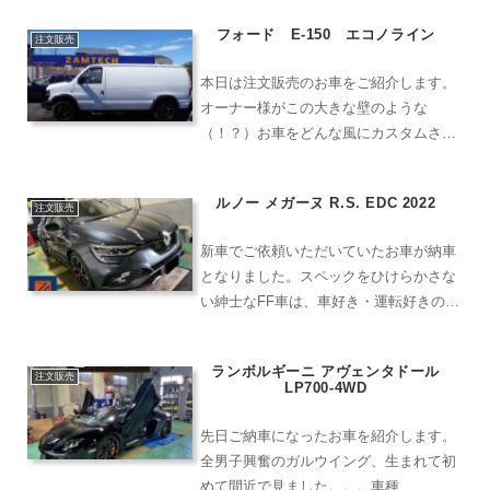
引き渡し！ワチャワチャのご納車となっ
フォード E-150 エコノライン
てしまいました。車種 ベンツ
注文販売
GLE グレード 3...
本日は注文販売のお車をご紹介します。
オーナー様がこの大きな壁のような
（！？）お車をどんな風にカスタムされ
るのか、考えるだけでわくわくします。
車名 フォード E-150 エコノライン
ルノー メガーヌ R.S. EDC 2022
グレード 色 白距離 不明外装内装弊
注文販売
社は、国産車外車、新車、...
新車でご依頼いただいていたお車が納車
となりました。スペックをひけらかさな
い紳士なFF車は、車好き・運転好きの方
の心を絶妙にくすぐります。車種 ルノ
ー メガーヌグレード R.S.EDC色
ランボルギーニ アヴェンタドール
グレー年式 2023年走行距離 新車外装
注文販売
LP700-4WD
内装弊社は、...
先日ご納車になったお車を紹介します。
全男子興奮のガルウイング、生まれて初
めて間近で見ました。。。車種