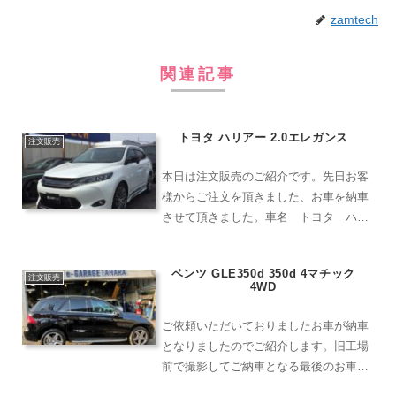
zamtech
関連記事
トヨタ ハリアー 2.0エレガンス
注文販売
本日は注文販売のご紹介です。先日お客
様からご注文を頂きました、お車を納車
させて頂きました。車名 トヨタ ハリ
アーグレード 2.0エレガンス色 パール
ホワイト走行距離 87000キロ外装内装
ベンツ GLE350d 350d 4マチック
弊社整備工場にて基本整備（オイル交
注文販売
4WD
換、オイルフィルタ...
ご依頼いただいておりましたお車が納車
となりましたのでご紹介します。旧工場
前で撮影してご納車となる最後のお車で
す。なんと引っ越しの真っただ中でのお