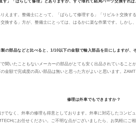
直す」「ばらして修理」とありますが、すぐ壊れて結局パーツ交換すれば
ありえます。整備士にとって、「ばらして修理する」「リビルト交換する
交換する」方が、整備士にとっては、はるかに楽な作業です。しかし、お
製の部品などと比べると、1/10以下の金額で輸入部品を目にしますが、
どで聞いたこともないメーカーの部品がとても安く出品されていること
下の金額で完成度の高い部品は無いと思った方がよいと思います。ZAMTEC
修理は外車でもできますか？
車だけでなく、外車の修理も得意としております。外車に対応したコンピ
MTECHにお任せください。ご不明な点がございましたら、お気軽にご