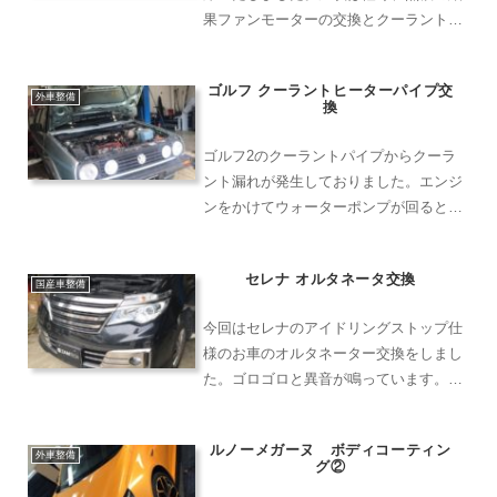
果ファンモーターの交換とクーラントの
エア抜きという作業になりました。ハー
ネスやリザーブタンクなど邪魔なものを
ゴルフ クーラントヒーターパイプ交
取り外し、ラジエターを取り出します。
外車整備
換
ラジエターが取り出せたら...
ゴルフ2のクーラントパイプからクーラ
ント漏れが発生しておりました。エンジ
ンをかけてウォーターポンプが回ると勢
いよく漏れます。交換したのはこのパイ
プです。色々繋がっていて外すのも楽で
セレナ オルタネータ交換
はありませんでしたが、新品で部品が取
国産車整備
り寄せできたのでよかった...
今回はセレナのアイドリングストップ仕
様のお車のオルタネーター交換をしまし
た。ゴロゴロと異音が鳴っています。リ
コールなどの対象ではありませんでした
ので交換をしていきます。上から見ると
ルノーメガーヌ ボディコーティン
すぐそこに交換したいオルタネーターが
外車整備
グ②
見えてますが、エアコンの...