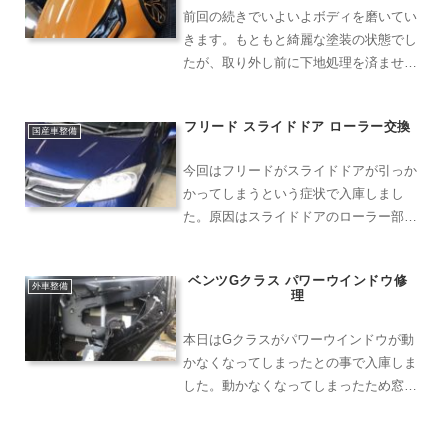
前回の続きでいよいよボディを磨いてい
きます。もともと綺麗な塗装の状態でし
たが、取り外し前に下地処理を済ませて
あります。塗装していただいたエンブレ
ムも再度綺麗に磨き上げます。ピラーパ
フリード スライドドア ローラー交換
ネルなどもしっかり磨くと綺麗になりま
国産車整備
す。キズが入りやすい素材...
今回はフリードがスライドドアが引っか
かってしまうという症状で入庫しまし
た。原因はスライドドアのローラー部分
が破損していることでした。スライドド
アのローラーはクォーター上のパネルの
ベンツGクラス パワーウインドウ修
中に隠れていますので、まずそちらを取
外車整備
理
り外します。右側の内装パネ...
本日はGクラスがパワーウインドウが動
かなくなってしまったとの事で入庫しま
した。動かなくなってしまったため窓を
塞いであります、雨など降ったら大変で
す。早く修理していきましょう。以前の